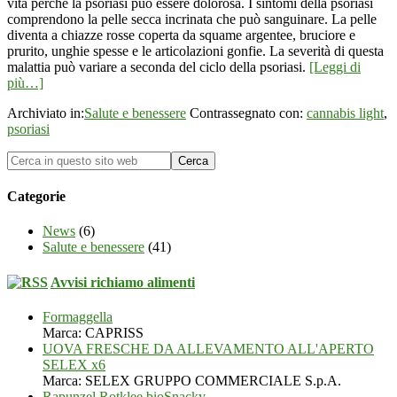
vita perché la psoriasi può essere dolorosa. I sintomi della psoriasi
comprendono la pelle secca incrinata che può sanguinare. La pelle
diventa a chiazze rosse coperta da squame argentee, bruciore e
prurito, unghie spesse e le articolazioni gonfie. La severità di questa
malattia può variare a seconda del ciclo della psoriasi.
[Leggi di
più…]
Archiviato in:
Salute e benessere
Contrassegnato con:
cannabis light
,
psoriasi
Categorie
News
(6)
Salute e benessere
(41)
Avvisi richiamo alimenti
Formaggella
Marca: CAPRISS
UOVA FRESCHE DA ALLEVAMENTO ALL'APERTO
SELEX x6
Marca: SELEX GRUPPO COMMERCIALE S.p.A.
Rapunzel Rotklee bioSnacky