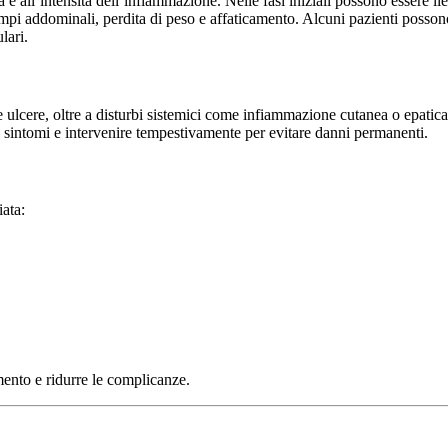
a e all’intensità dell’infiammazione. Nelle fasi iniziali possono essere li
mpi addominali, perdita di peso e affaticamento. Alcuni pazienti possono
lari.
e ulcere, oltre a disturbi sistemici come infiammazione cutanea o epatica.
 sintomi e intervenire tempestivamente per evitare danni permanenti.
ata:
amento e ridurre le complicanze.