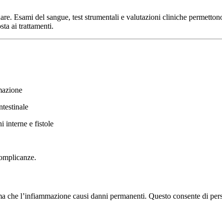
e. Esami del sangue, test strumentali e valutazioni cliniche permettono d
sta ai trattamenti.
mazione
ntestinale
interne e fistole
complicanze.
ima che l’infiammazione causi danni permanenti. Questo consente di person