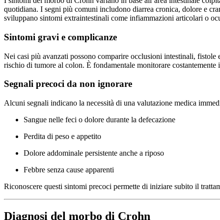
I sintomi del morbo di Crohn variano in base all’area intestinale colpit
quotidiana. I segni più comuni includono diarrea cronica, dolore e cra
sviluppano sintomi extraintestinali come infiammazioni articolari o ocu
Sintomi gravi e complicanze
Nei casi più avanzati possono comparire occlusioni intestinali, fistole 
rischio di tumore al colon. È fondamentale monitorare costantemente i
Segnali precoci da non ignorare
Alcuni segnali indicano la necessità di una valutazione medica immedi
Sangue nelle feci o dolore durante la defecazione
Perdita di peso e appetito
Dolore addominale persistente anche a riposo
Febbre senza cause apparenti
Riconoscere questi sintomi precoci permette di iniziare subito il tratt
Diagnosi del morbo di Crohn