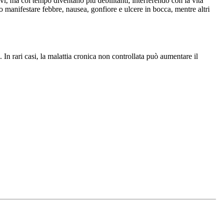
evi, ma col tempo diventano più debilitanti, interferendo con la vita
 manifestare febbre, nausea, gonfiore e ulcere in bocca, mentre altri
 In rari casi, la malattia cronica non controllata può aumentare il