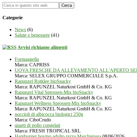
Categorie
News
(6)
Salute e benessere
(41)
Avvisi richiamo alimenti
Formaggella
Marca: CAPRISS
UOVA FRESCHE DA ALLEVAMENTO ALL'APERTO SE
Marca: SELEX GRUPPO COMMERCIALE S.p.A.
Rapunzel Rotklee bioSnacky
Marca: RAPUNZEL Naturkost GmbH & Co. KG
Rapunzel Vital Sprossen-Mix bioSnacky
Marca: RAPUNZEL Naturkost GmbH & Co. KG
Rapunzel Wellness Sprossen-Mix bioSnacky
Marca: RAPUNZEL Naturkost GmbH & Co. KG
noccioli di albicocca biologici 250g
Marca: CiboCrudo
quarti di pollo congelati
Marca: FRESH TROPICAL SRL
Hamburger bovino adulto razza Marchigiana
08/06/2026