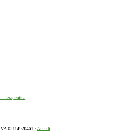
is terapeutica
.IVA 02114920461 ·
Accedi