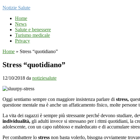
Notizie Salute
Home
News
Salute e benessere
Turismo medicale
Privacy
Home
»
Stress “quotidiano”
Stress “quotidiano”
12/10/2018
da
notiziesalute
Oggi sentiamo sempre con maggiore insistenza parlare di
stress,
quest
questione mentale ma è anche un affaticamento fisico, molte persone te
La vita dei ragazzi è sempre più stressante perché devono studiare, devon
individualità,
gli adulti invece si stressano per i ritmi quotidiani, la cr
adolescente, con un capo rabbioso e maleducato e di accumulare stress
Per combattere lo
stress
non basta volerlo, bisogna ovviamente trovare 