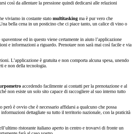
si così da allentare la pressione quindi dedicarsi alle relazioni
 che viviamo in costante stato
multitasking
ma è pur vero che
a bella cena in un posticino che ci piace tanto, un calice di vino o
 spaventose ed in questo viene certamente in aiuto l’applicazione
nioni e informazioni a riguardo. Prenotare non sarà mai così facile e via
.
mazioni. L’applicazione è gratuita e non comporta alcuna spesa, unendo
rti e non della tecnologia.
urpometro
accedendo facilmente ai contatti per la prenotazione e al
iché non esiste un solo sito capace di raccogliere al suo interno tutto
rlo però è ovvio che è necessario affidarsi a qualcuno che possa
formazioni dettagliate su tutto il territorio nazionale, con la praticità
l’ultimo ristorante italiano aperto in centro e trovarvi di fronte un
ertamente farà al caso vostro.