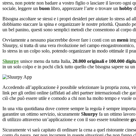
stress, non potete non badare a vostro figlio o lasciare il lavoro ogni 
sociale, leggere un
buon
libro, apprezzare l’arte o trovare un
hobby
d
Bisogna ascoltare se stessi e i propri desideri per aiutare lo stress ad 
dobbiamo staccare la spina e organizzare le nostre priorità. Quando p
un bel panino, questi sono semplici metodi che consentono al corpo di r
Ovviamente a nessuno piacerebbe dover fare i conti con un
men
ù
imp
Sluurpy, si tratta di una vera rivoluzione nel campo enogastronomico, un
lo stress in un colpo solo, potendo organizzare in modo ottimale il pra
Sluurpy
unisce menu da tutta Italia,
20.000 originali e 100.000 digita
in un solo colpo e in pochi click tutto quello che bisogna sapere su un lo
Accedendo all’applicazione è possibile selezionare la propria zona, vi
link per gli ordini online (affidati ad altri partner internazionali che g
ciò che può essere utile e comodo a chi non ha molto tempo e vuole org
In una vita quotidiana dove correre sempre la regola è sempre important
garantire un ottimo servizio, sicuramente
Sluurpy
fa un ottimo lavoro c
di utilizzo attraverso un’applicazione e con il suo essere totalmente
gr
Sicuramente vi sarà capitato di ordinare la cena a quel ristorante cinese
conto da paura, per non incorrere in queste situazioni che non fanno ch