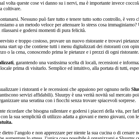
qual volta queste cose vi danno su i nervi, ma è importante invece coccolar
a coltivare.
allontanarsi. Nessuno può fare tutto e tenere tutto sotto controllo, è vero
ensiamo a un metodo veloce per attenuare lo stress cosa immaginiamo? Un
ilassarsi e godersi momenti di pura felicità.
revisto e troppo costoso, provare un nuovo ristorante e trovavi pietanze
a start up che contiene tutti i menu digitalizzati dei ristoranti con opi
nzo o la cena, conoscendo prima le pietanze e i prezzi di ogni ristorante
lizzati
, garantendo una vastissima scelta di locali, recensioni e infor
cale prima di visitarlo. Semplice ed intuitivo, alla portata di tutti, espe
sualizzare i ristoranti e le recensioni che appaiono per ognuno nello
Slu
arantiscono servizi affidabili). Sluurpy è una verità novità sul mercato po
anizzare una seratina con i fiocchi senza trovare spiacevoli sorprese.
e ricordare che bisogna rallentare e godersi i piaceri della vita, per fa
on la sua semplicità di utilizzo adatta a giovani e meno giovani, con le in
atuita.
 dietro l’angolo e non apprezzare per niente la sua cucina o di cenare nel
e aumentare lo stress, l’unica cosa possibile è organizzarsi e Sluurpy c