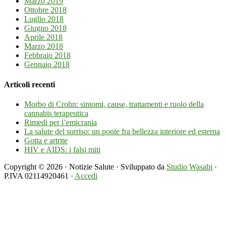
Marzo 2019
Ottobre 2018
Luglio 2018
Giugno 2018
Aprile 2018
Marzo 2018
Febbraio 2018
Gennaio 2018
Articoli recenti
Morbo di Crohn: sintomi, cause, trattamenti e ruolo della
cannabis terapeutica
Rimedi per l’emicrania
La salute del sorriso: un ponte fra bellezza interiore ed esterna
Gotta e artrite
HIV e AIDS: i falsi miti
Copyright © 2026 · Notizie Salute · Sviluppato da
Studio Wasabi
·
P.IVA 02114920461 ·
Accedi