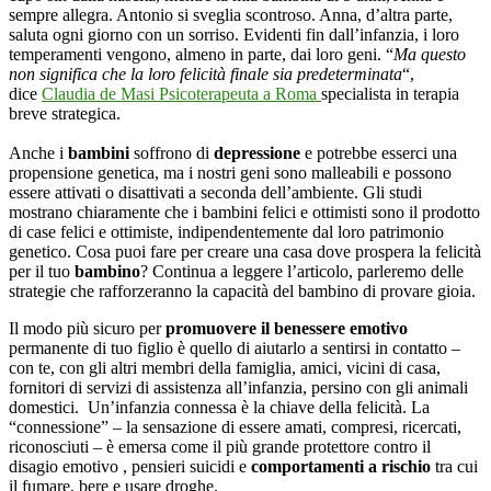
sempre allegra. Antonio si sveglia scontroso. Anna, d’altra parte,
saluta ogni giorno con un sorriso. Evidenti fin dall’infanzia, i loro
temperamenti vengono, almeno in parte, dai loro geni. “
Ma questo
non significa che la loro felicità finale sia predeterminata
“,
dice
Claudia de Masi Psicoterapeuta a Roma
specialista in terapia
breve strategica.
Anche i
bambini
soffrono di
depressione
e potrebbe esserci una
propensione genetica, ma i nostri geni sono malleabili e possono
essere attivati o disattivati a seconda dell’ambiente. Gli studi
mostrano chiaramente che i bambini felici e ottimisti sono il prodotto
di case felici e ottimiste, indipendentemente dal loro patrimonio
genetico. Cosa puoi fare per creare una casa dove prospera la felicità
per il tuo
bambino
? Continua a leggere l’articolo, parleremo delle
strategie che rafforzeranno la capacità del bambino di provare gioia.
Il modo più sicuro per
promuovere il benessere emotivo
permanente di tuo figlio è quello di aiutarlo a sentirsi in contatto –
con te, con gli altri membri della famiglia, amici, vicini di casa,
fornitori di servizi di assistenza all’infanzia, persino con gli animali
domestici. Un’infanzia connessa è la chiave della felicità. La
“connessione” – la sensazione di essere amati, compresi, ricercati,
riconosciuti – è emersa come il più grande protettore contro il
disagio emotivo , pensieri suicidi e
comportamenti a rischio
tra cui
il fumare, bere e usare droghe.