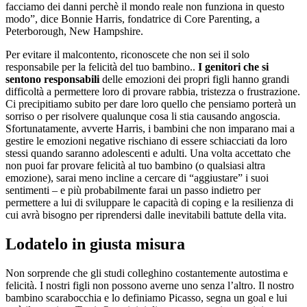
facciamo dei danni perchè il mondo reale non funziona in questo
modo”, dice Bonnie Harris, fondatrice di Core Parenting, a
Peterborough, New Hampshire.
Per evitare il malcontento, riconoscete che non sei il solo
responsabile per la felicità del tuo bambino..
I genitori che si
sentono responsabili
delle emozioni dei propri figli hanno grandi
difficoltà a permettere loro di provare rabbia, tristezza o frustrazione.
Ci precipitiamo subito per dare loro quello che pensiamo porterà un
sorriso o per risolvere qualunque cosa li stia causando angoscia.
Sfortunatamente, avverte Harris, i bambini che non imparano mai a
gestire le emozioni negative rischiano di essere schiacciati da loro
stessi quando saranno adolescenti e adulti. Una volta accettato che
non puoi far provare felicità al tuo bambino (o qualsiasi altra
emozione), sarai meno incline a cercare di “aggiustare” i suoi
sentimenti – e più probabilmente farai un passo indietro per
permettere a lui di sviluppare le capacità di coping e la resilienza di
cui avrà bisogno per riprendersi dalle inevitabili battute della vita.
Lodatelo in giusta misura
Non sorprende che gli studi colleghino costantemente autostima e
felicità. I nostri figli non possono averne uno senza l’altro. Il nostro
bambino scarabocchia e lo definiamo Picasso, segna un goal e lui