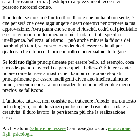
sarà il prossimo Torri. Questi tipi di apprezzamenti eccessivi
possono ritorcersi contro.
Il pericolo, se questo è l’unico tipo di lode che un bambino sente, è
che penserà che deve raggiungere questi obiettivi per ottenere la tua
approvazione. Avrà paura che se non ci riuscirà, cadrà dal piedistallo
e i suoi genitori non lo ameranno più. Lodare i tratti specifici –
intelligenza, bellezza, atletismo – può anche minare la fiducia dei
bambini più tardi, se crescono credendo di essere valutati per
qualcosa che è fuori dal loro controllo e potenzialmente fugace.
Se
lodi tuo figlio
principalmente per essere bello, ad esempio, cosa
succede quando invecchia e perde quella bellezza? È interessante
notare come la ricerca mostri che i bambini che sono elogiati
principalmente per essere intelligenti diventano intellettualmente
timidi, temendo che saranno considerati meno intelligenti e meno
preziosi se falliscono.
L’antidoto, tuttavia, non consiste nel trattenere l’elogio, ma piuttosto
nel ridirigerlo, lodate lo sforzo piuttosto che il risultato. Lodate la
creatività, il duro lavoro, la persistenza più che la realizzazione
stessa.
Archiviato in:
Salute e benessere
Contrassegnato con:
educazione
,
figli
,
psicologia