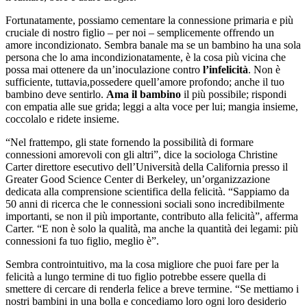
Fortunatamente, possiamo cementare la connessione primaria e più
cruciale di nostro figlio – per noi – semplicemente offrendo un
amore incondizionato. Sembra banale ma se un bambino ha una sola
persona che lo ama incondizionatamente, è la cosa più vicina che
possa mai ottenere da un’inoculazione contro
l’infelicità
. Non è
sufficiente, tuttavia,possedere quell’amore profondo; anche il tuo
bambino deve sentirlo.
Ama il bambino
il più possibile; rispondi
con empatia alle sue grida; leggi a alta voce per lui; mangia insieme,
coccolalo e ridete insieme.
“Nel frattempo, gli state fornendo la possibilità di formare
connessioni amorevoli con gli altri”, dice la sociologa Christine
Carter direttore esecutivo dell’Università della California presso il
Greater Good Science Center di Berkeley, un’organizzazione
dedicata alla comprensione scientifica della felicità. “Sappiamo da
50 anni di ricerca che le connessioni sociali sono incredibilmente
importanti, se non il più importante, contributo alla felicità”, afferma
Carter. “E non è solo la qualità, ma anche la quantità dei legami: più
connessioni fa tuo figlio, meglio è”.
Sembra controintuitivo, ma la cosa migliore che puoi fare per la
felicità a lungo termine di tuo figlio potrebbe essere quella di
smettere di cercare di renderla felice a breve termine. “Se mettiamo i
nostri bambini in una bolla e concediamo loro ogni loro desiderio