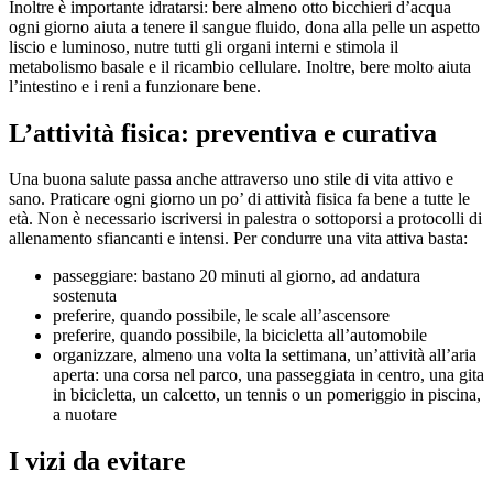
Inoltre è importante idratarsi: bere almeno otto bicchieri d’acqua
ogni giorno aiuta a tenere il sangue fluido, dona alla pelle un aspetto
liscio e luminoso, nutre tutti gli organi interni e stimola il
metabolismo basale e il ricambio cellulare. Inoltre, bere molto aiuta
l’intestino e i reni a funzionare bene.
L’attività fisica: preventiva e curativa
Una buona salute passa anche attraverso uno stile di vita attivo e
sano. Praticare ogni giorno un po’ di attività fisica fa bene a tutte le
età. Non è necessario iscriversi in palestra o sottoporsi a protocolli di
allenamento sfiancanti e intensi. Per condurre una vita attiva basta:
passeggiare: bastano 20 minuti al giorno, ad andatura
sostenuta
preferire, quando possibile, le scale all’ascensore
preferire, quando possibile, la bicicletta all’automobile
organizzare, almeno una volta la settimana, un’attività all’aria
aperta: una corsa nel parco, una passeggiata in centro, una gita
in bicicletta, un calcetto, un tennis o un pomeriggio in piscina,
a nuotare
I vizi da evitare