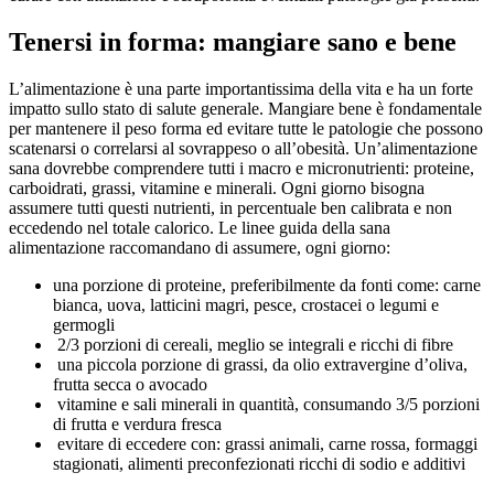
Tenersi in forma: mangiare sano e bene
L’alimentazione è una parte importantissima della vita e ha un forte
impatto sullo stato di salute generale. Mangiare bene è fondamentale
per mantenere il peso forma ed evitare tutte le patologie che possono
scatenarsi o correlarsi al sovrappeso o all’obesità. Un’alimentazione
sana dovrebbe comprendere tutti i macro e micronutrienti: proteine,
carboidrati, grassi, vitamine e minerali. Ogni giorno bisogna
assumere tutti questi nutrienti, in percentuale ben calibrata e non
eccedendo nel totale calorico. Le linee guida della sana
alimentazione raccomandano di assumere, ogni giorno:
una porzione di proteine, preferibilmente da fonti come: carne
bianca, uova, latticini magri, pesce, crostacei o legumi e
germogli
2/3 porzioni di cereali, meglio se integrali e ricchi di fibre
una piccola porzione di grassi, da olio extravergine d’oliva,
frutta secca o avocado
vitamine e sali minerali in quantità, consumando 3/5 porzioni
di frutta e verdura fresca
evitare di eccedere con: grassi animali, carne rossa, formaggi
stagionati, alimenti preconfezionati ricchi di sodio e additivi