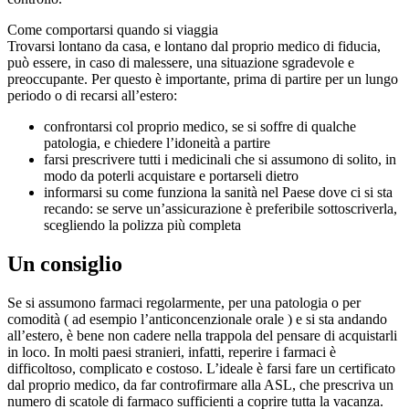
Come comportarsi quando si viaggia
Trovarsi lontano da casa, e lontano dal proprio medico di fiducia,
può essere, in caso di malessere, una situazione sgradevole e
preoccupante. Per questo è importante, prima di partire per un lungo
periodo o di recarsi all’estero:
confrontarsi col proprio medico, se si soffre di qualche
patologia, e chiedere l’idoneità a partire
farsi prescrivere tutti i medicinali che si assumono di solito, in
modo da poterli acquistare e portarseli dietro
informarsi su come funziona la sanità nel Paese dove ci si sta
recando: se serve un’assicurazione è preferibile sottoscriverla,
scegliendo la polizza più completa
Un consiglio
Se si assumono farmaci regolarmente, per una patologia o per
comodità ( ad esempio l’anticoncenzionale orale ) e si sta andando
all’estero, è bene non cadere nella trappola del pensare di acquistarli
in loco. In molti paesi stranieri, infatti, reperire i farmaci è
difficoltoso, complicato e costoso. L’ideale è farsi fare un certificato
dal proprio medico, da far controfirmare alla ASL, che prescriva un
numero di scatole di farmaco sufficienti a coprire tutta la vacanza.