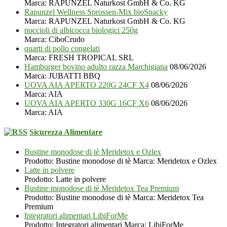
Marca: RAPUNZEL Naturkost GmbH & Co. KG
Rapunzel Wellness Sprossen-Mix bioSnacky
Marca: RAPUNZEL Naturkost GmbH & Co. KG
noccioli di albicocca biologici 250g
Marca: CiboCrudo
quarti di pollo congelati
Marca: FRESH TROPICAL SRL
Hamburger bovino adulto razza Marchigiana
08/06/2026
Marca: JUBATTI BBQ
UOVA AIA APERTO 220G 24CF X4
08/06/2026
Marca: AIA
UOVA AIA APERTO 330G 16CF X6
08/06/2026
Marca: AIA
Sicurezza Alimentare
Bustine monodose di tè Meridetox e Ozlex
Prodotto: Bustine monodose di tè Marca: Meridetox e Ozlex
Latte in polvere
Prodotto: Latte in polvere
Bustine monodose di tè Meridetox Tea Premium
Prodotto: Bustine monodose di tè Marca: Meridetox Tea
Premium
Integratori alimentari LibiForMe
Prodotto: Integratori alimentari Marca: LibiForMe