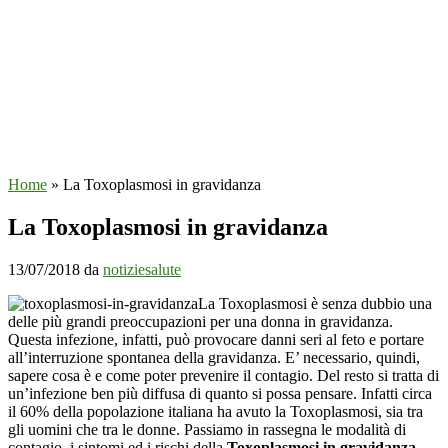
Home
»
La Toxoplasmosi in gravidanza
La Toxoplasmosi in gravidanza
13/07/2018
da
notiziesalute
La Toxoplasmosi è senza dubbio una
delle più grandi preoccupazioni per una donna in gravidanza.
Questa infezione, infatti, può provocare danni seri al feto e portare
all’interruzione spontanea della gravidanza. E’ necessario, quindi,
sapere cosa è e come poter prevenire il contagio. Del resto si tratta di
un’infezione ben più diffusa di quanto si possa pensare. Infatti circa
il 60% della popolazione italiana ha avuto la Toxoplasmosi, sia tra
gli uomini che tra le donne. Passiamo in rassegna le modalità di
contagio, i sintomi ed i rischi della
Toxoplasmosi in gravidanza
.