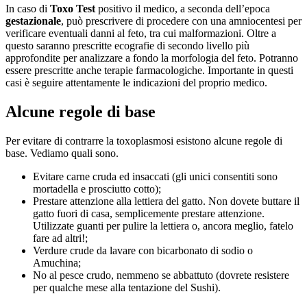
In caso di
Toxo Test
positivo il medico, a seconda dell’epoca
gestazionale
, può prescrivere di procedere con una amniocentesi per
verificare eventuali danni al feto, tra cui malformazioni. Oltre a
questo saranno prescritte ecografie di secondo livello più
approfondite per analizzare a fondo la morfologia del feto. Potranno
essere prescritte anche terapie farmacologiche. Importante in questi
casi è seguire attentamente le indicazioni del proprio medico.
Alcune regole di base
Per evitare di contrarre la toxoplasmosi esistono alcune regole di
base. Vediamo quali sono.
Evitare carne cruda ed insaccati (gli unici consentiti sono
mortadella e prosciutto cotto);
Prestare attenzione alla lettiera del gatto. Non dovete buttare il
gatto fuori di casa, semplicemente prestare attenzione.
Utilizzate guanti per pulire la lettiera o, ancora meglio, fatelo
fare ad altri!;
Verdure crude da lavare con bicarbonato di sodio o
Amuchina;
No al pesce crudo, nemmeno se abbattuto (dovrete resistere
per qualche mese alla tentazione del Sushi).