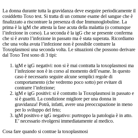
La donna durante tutta la gravidanza deve eseguire periodicamente il
cosiddetto Toxo test. Si tratta di un comune esame del sangue che è
finalizzato a riscontrare la presenza di due Immunoglobuline. La
prima è la igM che attesta la fase acuta della malattia (o comunque
l’infezione in corso). La seconda è la igG che se presente conferma
che si è avuto l’infezione in passato ma è stata superata. Ricordiamo
che una volta avuta l’infezione non è possibile contrarre la
Toxoplasmosi una seconda volta. Le situazioni che possono derivare
dal Toxo Test sono di 3 tipi:
igM e igG negativi: non si è mai contratta la toxoplasmosi ma
l’infezione non è in corso al momento dell’esame. In questo
caso è necessario seguire alcune semplici regole di
comportamento (che vedremo poco sotto) per evitare di
contrarre l’infezione;
igM e igG positivi: si è contratto la Toxoplasmosi in passato e
si è guariti. La condizione migliore per una donna in
gravidanza! Potrà, infatti, avere una preoccupazione in meno
per lo sviluppo del feto;
igM positivo e igG negativo: purtroppo la patologia è in atto.
E’ necessario rivolgersi immediatamente al medico.
Cosa fare quando si contrae la toxoplasmosi