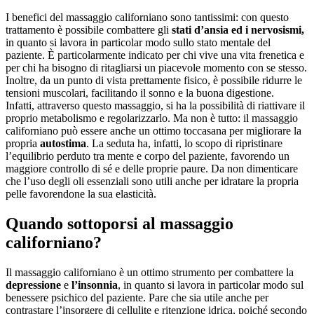
I benefici del massaggio californiano sono tantissimi: con questo
trattamento è possibile combattere gli
stati d’ansia ed i nervosismi,
in quanto si lavora in particolar modo sullo stato mentale del
paziente. È particolarmente indicato per chi vive una vita frenetica e
per chi ha bisogno di ritagliarsi un piacevole momento con se stesso.
Inoltre, da un punto di vista prettamente fisico, è possibile ridurre le
tensioni muscolari, facilitando il sonno e la buona digestione.
Infatti, attraverso questo massaggio, si ha la possibilità di riattivare il
proprio metabolismo e regolarizzarlo. Ma non è tutto: il massaggio
californiano può essere anche un ottimo toccasana per migliorare la
propria
autostima
. La seduta ha, infatti, lo scopo di ripristinare
l’equilibrio perduto tra mente e corpo del paziente, favorendo un
maggiore controllo di sé e delle proprie paure. Da non dimenticare
che l’uso degli oli essenziali sono utili anche per idratare la propria
pelle favorendone la sua elasticità.
Quando sottoporsi al massaggio
californiano?
Il massaggio californiano è un ottimo strumento per combattere la
depressione
e
l’insonnia
, in quanto si lavora in particolar modo sul
benessere psichico del paziente. Pare che sia utile anche per
contrastare l’insorgere di cellulite e ritenzione idrica, poiché secondo