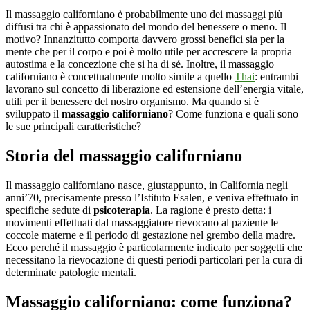
Il massaggio californiano è probabilmente uno dei massaggi più
diffusi tra chi è appassionato del mondo del benessere o meno. Il
motivo? Innanzitutto comporta davvero grossi benefici sia per la
mente che per il corpo e poi è molto utile per accrescere la propria
autostima e la concezione che si ha di sé. Inoltre, il massaggio
californiano è concettualmente molto simile a quello
Thai
: entrambi
lavorano sul concetto di liberazione ed estensione dell’energia vitale,
utili per il benessere del nostro organismo. Ma quando si è
sviluppato il
massaggio californiano
? Come funziona e quali sono
le sue principali caratteristiche?
Storia del massaggio californiano
Il massaggio californiano nasce, giustappunto, in California negli
anni’70, precisamente presso l’Istituto Esalen, e veniva effettuato in
specifiche sedute di
psicoterapia
. La ragione è presto detta: i
movimenti effettuati dal massaggiatore rievocano al paziente le
coccole materne e il periodo di gestazione nel grembo della madre.
Ecco perché il massaggio è particolarmente indicato per soggetti che
necessitano la rievocazione di questi periodi particolari per la cura di
determinate patologie mentali.
Massaggio californiano: come funziona?