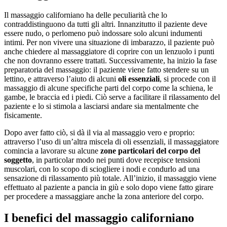
Il massaggio californiano ha delle peculiarità che lo
contraddistinguono da tutti gli altri. Innanzitutto il paziente deve
essere nudo, o perlomeno può indossare solo alcuni indumenti
intimi. Per non vivere una situazione di imbarazzo, il paziente può
anche chiedere al massaggiatore di coprire con un lenzuolo i punti
che non dovranno essere trattati. Successivamente, ha inizio la fase
preparatoria del massaggio: il paziente viene fatto stendere su un
lettino, e attraverso l’aiuto di alcuni
oli essenziali
, si procede con il
massaggio di alcune specifiche parti del corpo come la schiena, le
gambe, le braccia ed i piedi. Ciò serve a facilitare il rilassamento del
paziente e lo si stimola a lasciarsi andare sia mentalmente che
fisicamente.
Dopo aver fatto ciò, si dà il via al massaggio vero e proprio:
attraverso l’uso di un’altra miscela di oli essenziali, il massaggiatore
comincia a lavorare su alcune
zone particolari del corpo del
soggetto
, in particolar modo nei punti dove recepisce tensioni
muscolari, con lo scopo di sciogliere i nodi e condurlo ad una
sensazione di rilassamento più totale. All’inizio, il massaggio viene
effettuato al paziente a pancia in giù e solo dopo viene fatto girare
per procedere a massaggiare anche la zona anteriore del corpo.
I benefici del massaggio californiano