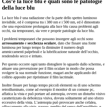
Cos’è la luce blu e quali sono le patologie
della luce blu
La luce blu è una radiazione che fa parte dello spettro luminoso
invisibile, ed è compresa tra i 380 nm e i 500 nm, ed è dimostrato
che una esposizione prolungata alla luce blu causa problemi agli
occhi, sia temporanei, sia vere e proprie patologie da luce blu.
I problemi temporanei che possono insorgere agli occhi sono
arrossamento
e
secchezza oculare
, dato che fissare una fonte
luminosa per lungo tempo fa diminuire il numero degli
ammiccamenti palpebrali e la lubrificazione naturale dell’occhio,
rendendolo secco e irritato.
Per questo occorre ogni tanto distogliere lo sguardo dallo schermo, e
attuare una prevenzione per il film oculare in modo che possa
svolgere la sua normale funzione, magari anche applicando del
collirio apposito per ripristinare il film lacrimale.
Inoltre fissare per lungo tempo piccoli elementi su di uno schermo
retroilluminato, come ad esempio il monitor di un comune pc,
affatica la vista e può portare ad astenopia, ovvero un disturbo visivo
caratterizzato da debolezza visiva, dovuta solitamente ad uno sforzo
eccessivo della vista. L’astenopia può provocare anche cefalea,
offuscamento alla vista, nausea, perdita del senso dell’equilibrio, e