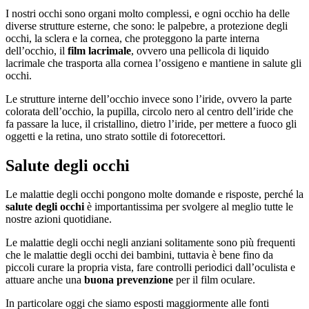
I nostri occhi sono organi molto complessi, e ogni occhio ha delle
diverse strutture esterne, che sono: le palpebre, a protezione degli
occhi, la sclera e la cornea, che proteggono la parte interna
dell’occhio, il
film lacrimale
, ovvero una pellicola di liquido
lacrimale che trasporta alla cornea l’ossigeno e mantiene in salute gli
occhi.
Le strutture interne dell’occhio invece sono l’iride, ovvero la parte
colorata dell’occhio, la pupilla, circolo nero al centro dell’iride che
fa passare la luce, il cristallino, dietro l’iride, per mettere a fuoco gli
oggetti e la retina, uno strato sottile di fotorecettori.
Salute degli occhi
Le malattie degli occhi pongono molte domande e risposte, perché la
salute degli occhi
è importantissima per svolgere al meglio tutte le
nostre azioni quotidiane.
Le malattie degli occhi negli anziani solitamente sono più frequenti
che le malattie degli occhi dei bambini, tuttavia è bene fino da
piccoli curare la propria vista, fare controlli periodici dall’oculista e
attuare anche una
buona prevenzione
per il film oculare.
In particolare oggi che siamo esposti maggiormente alle fonti