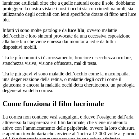
luminose artificiali oltre che a quelle naturali come il sole, dobbiamo
proteggere la nostra vista e i nostri occhi sia con rimedi naturali, sia
utilizzando degli occhiali con lenti specifiche dotate di filtro anti luce
blu.
Infatti vi sono molte patologie da
luce blu
, ovvero malattie
dell’occhio e loro sintomi provocate da una eccessiva esposizione
alla luce blu che viene emessa dai monitor a led e da tutti i
dispositivi mobili.
Tra le più comuni vi è arrossamento, bruciore e secchezza oculare,
stanchezza visiva, visione offuscata, mal di testa.
Tra le più gravi vi sono malattie dell’occhio come la maculopatia,
una degenerazione della retina, o malattie degli occhi come il
glaucoma o ancora la malattia occhi detta cheratocono, un patologia
degenerativa della cornea.
Come funziona il film lacrimale
La cornea non contiene vasi sanguigni, e riceve l’ossigeno dall’aria
attraverso la trasparenza e il film lacrimale, che viene mantenuto
attivo con l’ammiccamento delle palpebrale, ovvero la loro chiusura
e apertura involontaria che avviene all’incirca 12.000 volte al giorno