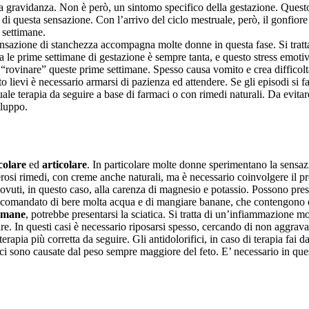
della gravidanza. Non è però, un sintomo specifico della gestazione. Que
ili di questa sensazione. Con l’arrivo del ciclo mestruale, però, il gonf
 settimane.
nsazione di stanchezza accompagna molte donne in questa fase. Si tratta, 
a le prime settimane di gestazione è sempre tanta, e questo stress emotiv
 “rovinare” queste prime settimane. Spesso causa vomito e crea difficolt
o lievi è necessario armarsi di pazienza ed attendere. Se gli episodi si f
ale terapia da seguire a base di farmaci o con rimedi naturali. Da evita
iluppo.
olare
ed
articolare
. In particolare molte donne sperimentano la sensaz
rosi rimedi, con creme anche naturali, ma è necessario coinvolgere il p
uti, in questo caso, alla carenza di magnesio e potassio. Possono presen
accomandato di bere molta acqua e di mangiare banane, che contengono el
timane
, potrebbe presentarsi la sciatica. Si tratta di un’infiammazione m
 In questi casi è necessario riposarsi spesso, cercando di non aggravare l
rapia più corretta da seguire. Gli antidolorifici, in caso di terapia fai da
ici sono causate dal peso sempre maggiore del feto. E’ necessario in ques