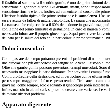
Il
fastidio al seno
, ossia il sentirlo gonfio, è uno dei primi sintomi 
sensazione di gonfiore al seno. Gli
ormoni
, infatti, sono i responsab
sensazione rimane e tende, inoltre, ad aumentare nel corso delle prime
Ulteriore fastidio tipico delle prime settimane è la
sonnolenza
. Una se
essere acuita da fattori di natura psicologica. La paura che accompagn
La
nausea
, che colpisce circa il 60% delle donne in
gravidanza
, può
con la fine del primo trimestre di gestazione. In caso di nausea o vomit
necessario informare il proprio ginecologo. Saprà prescrivere la eventu
delicato per la salute del feto ed in particolare le prime settimane di sv
Dolori muscolari
Con il passare del tempo potranno presentarsi problemi di natura
musc
una circolazione più difficoltosa del sangue nelle vene. Esistono nume
Oltre alle gambe gonfie possono presentarsi crampi muscolari. Sono dov
necessario massaggiare la parte dolorante. Per prevenire i crampi è r
Con il progredire della gestazione, ed in particolare con le
ultime set
peso sempre maggiore del feto e spesso rende difficile anche camminare.
gravi ma, come sempre, solo e soltanto il ginecologo potrà indicare la te
Infine, ma solo in alcuni casi, si possono creare vene varicose. Le var
da evitare ulteriori problemi.
Apparato digerente