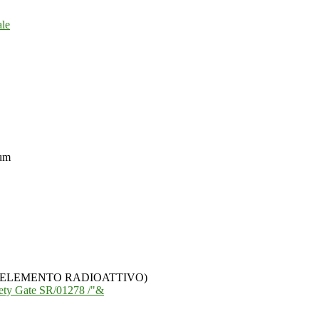
ale
ium
 ( ELEMENTO RADIOATTIVO)
afety Gate SR/01278 /"&