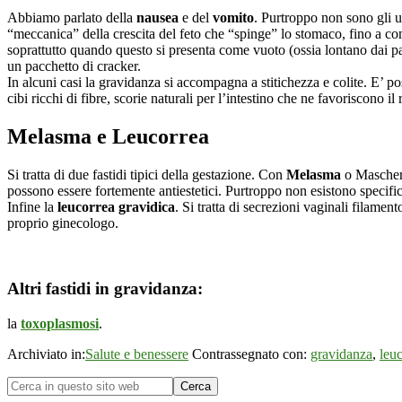
Abbiamo parlato della
nausea
e del
vomito
. Purtroppo non sono gli u
“meccanica” della crescita del feto che “spinge” lo stomaco, fino a co
soprattutto quando questo si presenta come vuoto (ossia lontano dai pas
un pacchetto di cracker.
In alcuni casi la gravidanza si accompagna a stitichezza e colite. E’
cibi ricchi di fibre, scorie naturali per l’intestino che ne favoriscono il 
Melasma e Leucorrea
Si tratta di due fastidi tipici della gestazione. Con
Melasma
o Maschera
possono essere fortemente antiestetici. Purtroppo non esistono specifi
Infine la
leucorrea gravidica
. Si tratta di secrezioni vaginali filame
proprio ginecologo.
Altri fastidi in gravidanza:
la
toxoplasmosi
.
Archiviato in:
Salute e benessere
Contrassegnato con:
gravidanza
,
leu