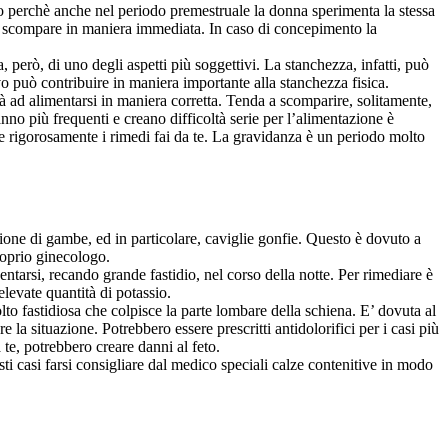
sto perchè anche nel periodo premestruale la donna sperimenta la stessa
iore scompare in maniera immediata. In caso di concepimento la
però, di uno degli aspetti più soggettivi. La stanchezza, infatti, può
o può contribuire in maniera importante alla stanchezza fisica.
à ad alimentarsi in maniera corretta. Tenda a scomparire, solitamente,
anno più frequenti e creano difficoltà serie per l’alimentazione è
re rigorosamente i rimedi fai da te. La gravidanza è un periodo molto
ione di gambe, ed in particolare, caviglie gonfie. Questo è dovuto a
roprio ginecologo.
tarsi, recando grande fastidio, nel corso della notte. Per rimediare è
evate quantità di potassio.
olto fastidiosa che colpisce la parte lombare della schiena. E’ dovuta al
a situazione. Potrebbero essere prescritti antidolorifici per i casi più
 te, potrebbero creare danni al feto.
ti casi farsi consigliare dal medico speciali calze contenitive in modo