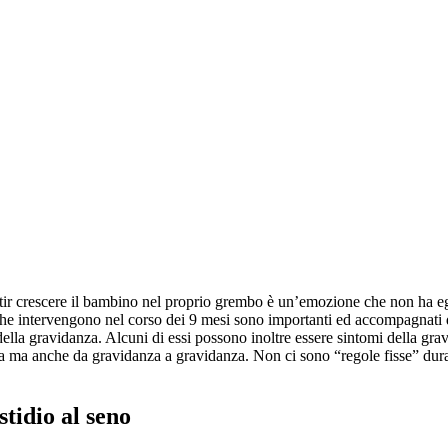
tir crescere il bambino nel proprio grembo è un’emozione che non ha egu
i che intervengono nel corso dei 9 mesi sono importanti ed accompagnat
ella gravidanza. Alcuni di essi possono inoltre essere sintomi della gra
na ma anche da gravidanza a gravidanza. Non ci sono “regole fisse” dura
stidio al seno