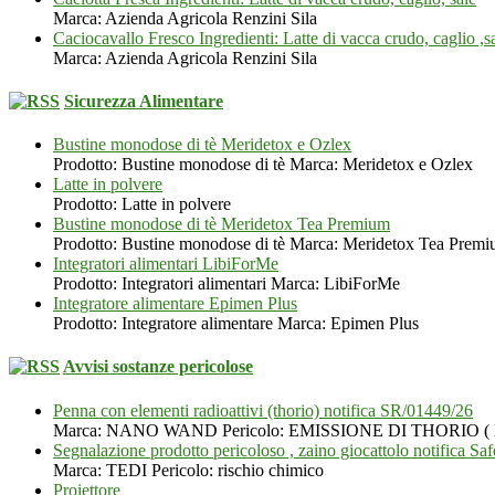
Marca: Azienda Agricola Renzini Sila
Caciocavallo Fresco Ingredienti: Latte di vacca crudo, caglio ,s
Marca: Azienda Agricola Renzini Sila
Sicurezza Alimentare
Bustine monodose di tè Meridetox e Ozlex
Prodotto: Bustine monodose di tè Marca: Meridetox e Ozlex
Latte in polvere
Prodotto: Latte in polvere
Bustine monodose di tè Meridetox Tea Premium
Prodotto: Bustine monodose di tè Marca: Meridetox Tea Prem
Integratori alimentari LibiForMe
Prodotto: Integratori alimentari Marca: LibiForMe
Integratore alimentare Epimen Plus
Prodotto: Integratore alimentare Marca: Epimen Plus
Avvisi sostanze pericolose
Penna con elementi radioattivi (thorio) notifica SR/01449/26
Marca: NANO WAND Pericolo: EMISSIONE DI THORIO
Segnalazione prodotto pericoloso , zaino giocattolo notifica S
Marca: TEDI Pericolo: rischio chimico
Proiettore