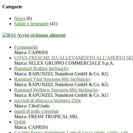
Categorie
News
(6)
Salute e benessere
(41)
Avvisi richiamo alimenti
Formaggella
Marca: CAPRISS
UOVA FRESCHE DA ALLEVAMENTO ALL'APERTO SE
Marca: SELEX GRUPPO COMMERCIALE S.p.A.
Rapunzel Rotklee bioSnacky
Marca: RAPUNZEL Naturkost GmbH & Co. KG
Rapunzel Vital Sprossen-Mix bioSnacky
Marca: RAPUNZEL Naturkost GmbH & Co. KG
Rapunzel Wellness Sprossen-Mix bioSnacky
Marca: RAPUNZEL Naturkost GmbH & Co. KG
noccioli di albicocca biologici 250g
Marca: CiboCrudo
quarti di pollo congelati
Marca: FRESH TROPICAL SRL
Dublè
Marca: CAPRISS
Caciotta Fresca Ingredienti: Latte di vacca crudo, caglio, sale