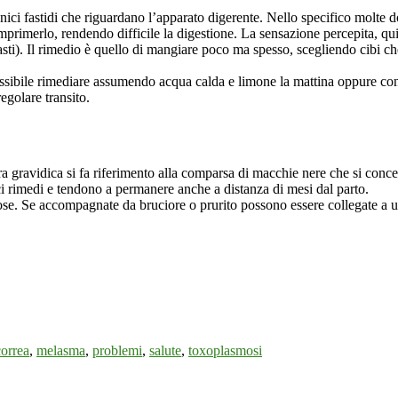
nici fastidi che riguardano l’apparato digerente. Nello specifico molte d
mprimerlo, rendendo difficile la digestione. La sensazione percepita, qu
ti). Il rimedio è quello di mangiare poco ma spesso, scegliendo cibi che 
 possibile rimediare assumendo acqua calda e limone la mattina oppure c
regolare transito.
 gravidica si fa riferimento alla comparsa di macchie nere che si concent
ci rimedi e tendono a permanere anche a distanza di mesi dal parto.
ntose. Se accompagnate da bruciore o prurito possono essere collegate a un
correa
,
melasma
,
problemi
,
salute
,
toxoplasmosi